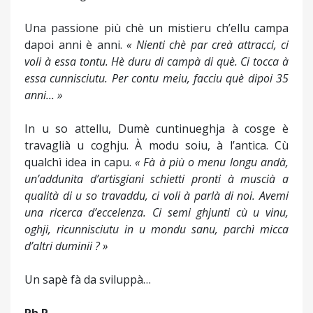
Una passione più chè un mistieru ch’ellu campa
dapoi anni è anni.
« Nienti chè par creà attracci, ci
voli à essa tontu. Hè duru di campà di què. Ci tocca à
essa cunnisciutu. Per contu meiu, facciu què dipoi 35
anni... »
In u so attellu, Dumè cuntinueghja à cosge è
travaglià u coghju. À modu soiu, à l’antica. Cù
qualchì idea in capu.
« Fà à più o menu longu andà,
un’addunita d’artisgiani schietti pronti à muscià a
qualità di u so travaddu, ci voli à parlà di noi. Avemi
una ricerca d’eccelenza. Ci semi ghjunti cù u vinu,
oghji, ricunnisciutu in u mondu sanu, parchì micca
d’altri duminii ? »
Un sapè fà da sviluppà…