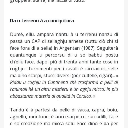
gruppera, staffa) ma faccia di tuttu.
Da u terrenu à a cuncipitura
Dumè, ellu, ampara nantu à u terrenu nanzu di
passà un CAP di sellaghju arnese (tuttu ciò chì si
face fora di a sella) in Argentan (1987). Seguiterà
quantunque u percorsu di u so babbu postu
ch’ellu face, dapoi più di trenta anni tante cose in
coghju : furnimenti per i cavalli è cacciadori, selle
ma dinò scarpi, stucci diversi (per cultelle, cigari)...
«
Piddu u coghju in Cuntinenti chè trasfurmà a pelli di
l’animali hè un altru mistieru è ùn aghju micca, in più
abbastanza materia di qualità in Corsica. »
Tandu è à partesi da pelle di vacca, capra, boiu,
agnellu, muntone, è ancu sarpe o cruccudilli, face
e so creazione ma micca solu. Face dinò è da per