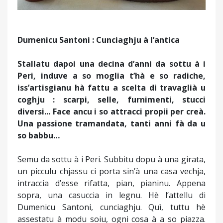
Dumenicu Santoni
: Cunciaghju à l’antica
Stallatu dapoi una decina d’anni da sottu à i
Peri, induve a so moglia t’hà e so radiche,
iss’artisgianu hà fattu a scelta di travaglià u
coghju : scarpi, selle, furnimenti, stucci
diversi... Face ancu i so attracci propii per creà.
Una passione tramandata, tanti anni fà da u
so babbu…
Semu da sottu à i Peri. Subbitu dopu à una girata,
un picculu chjassu ci porta sin’à una casa vechja,
intraccia d’esse rifatta, pian, pianinu. Appena
sopra, una casuccia in legnu. Hè l’attellu di
Dumenicu Santoni, cunciaghju. Quì, tuttu hè
assestatu à modu soiu, ogni cosa à a so piazza.