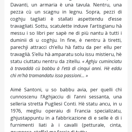
Davanti, un armaria è una tavula. Nentru, una
pezza cù un scagnu in legnu. Sopra, pezzi di
coghju tagliati è stallati aspettendu d’esse
travagliati. Sottu, scatulette induve l’artisgianu hà
messu i so libri per sapè ne di più nantu à tutti i
duminii di u coghju. In fine, è nentru à tiretti,
parechji attracci ch’ellu hà fattu da per ellu per
travaglià. S’ellu hà amparatu solu issu mistieru, hè
statu ciuttatu nentru da zitellu.
« Aghju cuminciatu
à travaddà cù babbu à l’età di cinqui anni. Hè eddu
chì m’hà tramandatu issa passioni... »
Aimé Santoni, u so babbu avia, per quelli chì
cunnoscenu l’Aghjacciu di l’anni sessanta, una
selleria stretta Pugliesi Conti. Hè statu ancu, in u
1976, megliu operaiu di Francia specializatu,
ghjustappuntu in a fabbricazione di e selle è di i
furnimenti liati à i cavalli (petturale, cinta,