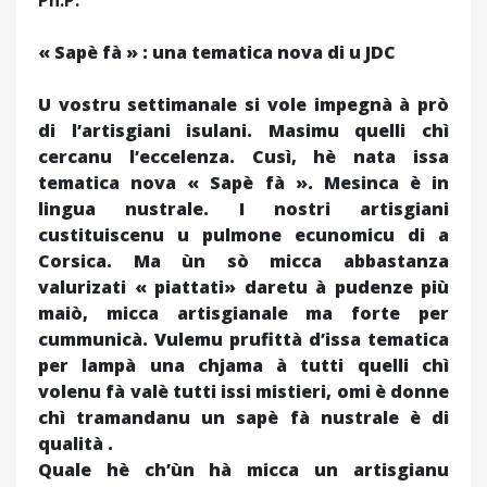
Ph.P.
« Sapè fà » : una tematica nova di u JDC
U vostru settimanale si vole impegnà à prò
di l’artisgiani isulani. Masimu quelli chì
cercanu l’eccelenza. Cusì, hè nata issa
tematica nova « Sapè fà ». Mesinca è in
lingua nustrale. I nostri artisgiani
custituiscenu u pulmone ecunomicu di a
Corsica. Ma ùn sò micca abbastanza
valurizati « piattati» daretu à pudenze più
maiò, micca artisgianale ma forte per
cummunicà. Vulemu prufittà d’issa tematica
per lampà una chjama à tutti quelli chì
volenu fà valè tutti issi mistieri, omi è donne
chì tramandanu un sapè fà nustrale è di
qualità .
Quale hè ch’ùn hà micca un artisgianu