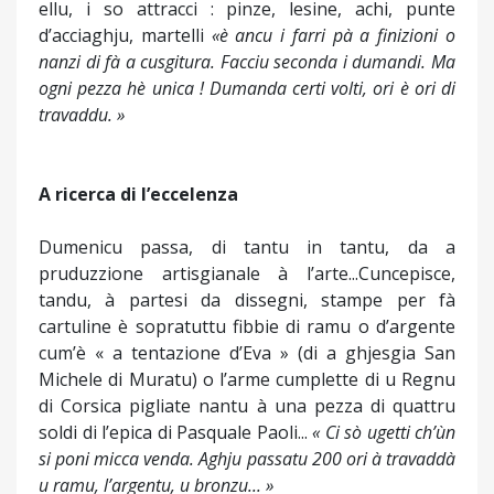
ellu, i so attracci : pinze, lesine, achi, punte
d’acciaghju, martelli
«è ancu i farri pà a finizioni o
nanzi di fà a cusgitura. Facciu seconda i dumandi. Ma
ogni pezza hè unica ! Dumanda certi volti, ori è ori di
travaddu. »
A ricerca di l’eccelenza
Dumenicu passa, di tantu in tantu, da a
pruduzzione artisgianale à l’arte...Cuncepisce,
tandu, à partesi da dissegni, stampe per fà
cartuline è sopratuttu fibbie di ramu o d’argente
cum’è « a tentazione d’Eva » (di a ghjesgia San
Michele di Muratu) o l’arme cumplette di u Regnu
di Corsica pigliate nantu à una pezza di quattru
soldi di l’epica di Pasquale Paoli...
« Ci sò ugetti ch’ùn
si poni micca venda. Aghju passatu 200 ori à travaddà
u ramu, l’argentu, u bronzu... »