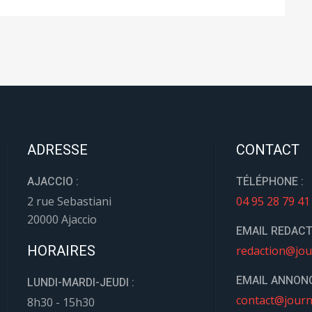
ADRESSE
CONTACT
AJACCIO :
TÉLÉPHONE :
2 rue Sebastiani
04 95 28 79 41
20000 Ajaccio
EMAIL REDACT
HORAIRES
redaction@jou
EMAIL ANNONC
LUNDI-MARDI-JEUDI :
contact@journ
8h30 - 15h30