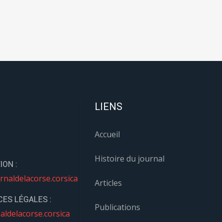
LIENS
Accueil
Histoire du journal
ION :
rnaldelacorse.corsica
Articles
ES LÉGALES :
Publications
aldelacorse.corsica