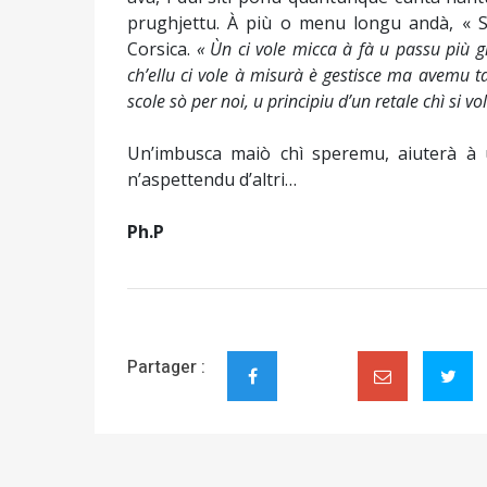
prughjettu. À più o menu longu andà, « Sc
Corsica.
« Ùn ci vole micca à fà u passu più gr
ch’ellu ci vole à misurà è gestisce ma avemu 
scole sò per noi, u principiu d’un retale chì si vol
Un’imbusca maiò chì speremu, aiuterà à 
n’aspettendu d’altri…
Ph.P
Partager :