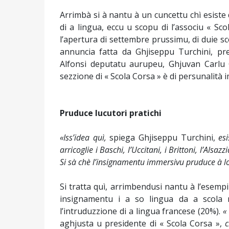
Arrimbà si à nantu à un cuncettu chì esiste
di a lingua, eccu u scopu di l’associu « Sco
l’apertura di settembre prussimu, di duie s
annuncia fatta da Ghjiseppu Turchini, pr
Alfonsi deputatu aurupeu, Ghjuvan Carlu Gi
sezzione di « Scola Corsa » è di persunalità
Pruduce lucutori pratichi
«Iss’idea quì,
spiega Ghjiseppu Turchini,
es
arricoglie i Baschi, l’Uccitani, i Brittoni, l’Alsaz
Si sà chè l’insignamentu immersivu pruduce à lon
Si tratta quì, arrimbendusi nantu à l’esempii 
insignamentu i a so lingua da a scola m
l’intruduzzione di a lingua francese (20%).
«
aghjusta u presidente di « Scola Corsa »,
c