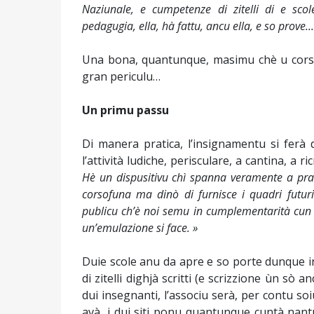
Naziunale, e cumpetenze di zitelli di e scol
pedagugia, ella, hà fattu, ancu ella, e so prove...
Una bona, quantunque, masimu chè u corsu 
gran periculu…
Un primu passu
Di manera pratica, l’insignamentu si ferà
l’attività ludiche, perisculare, a cantina, a ri
Hè un dispusitivu chì spanna veramente a prat
corsofuna ma dinò di furnisce i quadri futuri
publicu ch’è noi semu in cumplementarità cun e
un’emulazione si face. »
Duie scole anu da apre e so porte dunque i
di zitelli dighjà scritti (e scrizzione ùn sò
dui insegnanti, l’associu serà, per contu soi
avà, i dui siti ponu quantunque cuntà nantu