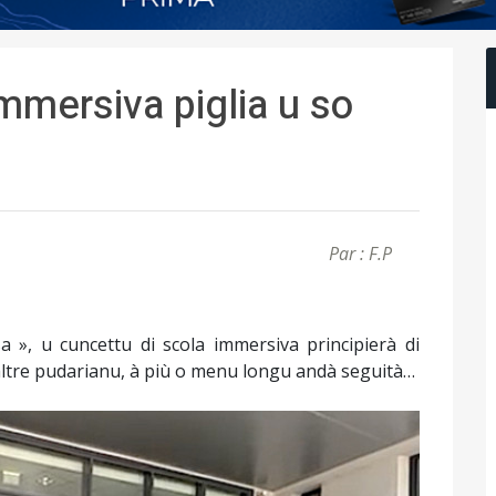
immersiva piglia u so
Par : F.P
sa », u cuncettu di scola immersiva principierà di
altre pudarianu, à più o menu longu andà seguità…