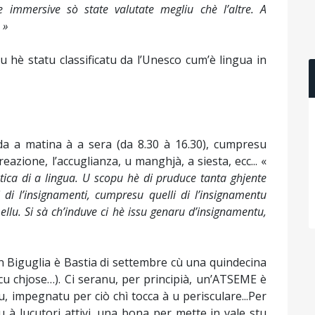
e immersive sò state valutate megliu chè l’altre. A
 »
hè statu classificatu da l’Unesco cum’è lingua in
 da a matina à a sera (da 8.30 à 16.30), cumpresu
creazione, l’accuglianza, u manghjà, a siesta, ecc... «
ica di a lingua. U scopu hè di pruduce tanta ghjente
 di l’insignamenti, cumpresu quelli di l’insignamentu
llu. Si sà ch’induve ci hè issu genaru d’insignamentu,
n Biguglia è Bastia di settembre cù una quindecina
 ancu chjose…). Ci seranu, per principià, un’ATSEME è
u, impegnatu per ciò chì tocca à u perisculare...Per
 à lucutori attivi, una bona per mette in vale stu