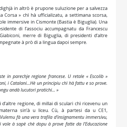
 dighjà in altrò è prupone suluzione per a salvezza
la Corsa » chì hà ufficializatu, a settimana scorsa,
cole immersive in Cismonte (Bastia è Biguglia). Una
esidente di l’associu accumpagnatu da Francescu
abiconi, merre di Biguglia, di presidenti d’altre
 impegnate à prò di a lingua dapoi sempre.
iste in parechje regione francese. U retale « Escolib »
ziani, i Catalani...Hè un principiu chì hà fattu e so prove.
gu andà lucutori pratichi... »
d’altre regione, di millai di sculari chì ricevenu un
aterna sin’à u liceu. Cù, à partesi da u CE1,
 Vulemu fà una vera trafila d’insignamentu immersivu,
i vole à sapè chè dopu à prove fatte da l’Educazione