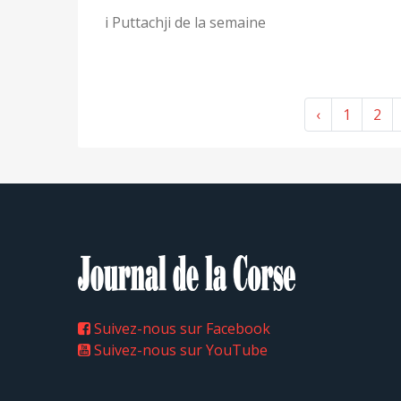
i Puttachji de la semaine
‹
1
2
Suivez-nous sur Facebook
Suivez-nous sur YouTube