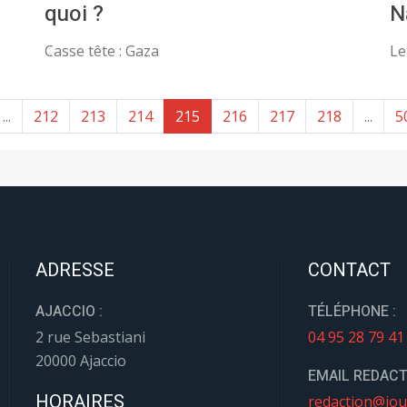
quoi ?
N
Casse tête : Gaza
Le
...
212
213
214
215
216
217
218
...
5
ADRESSE
CONTACT
AJACCIO :
TÉLÉPHONE :
2 rue Sebastiani
04 95 28 79 41
20000 Ajaccio
EMAIL REDACT
HORAIRES
redaction@jou