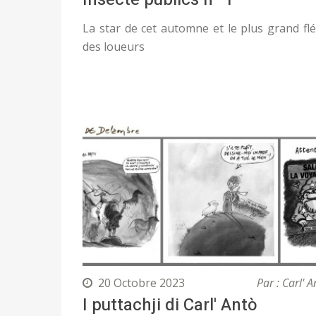
La star de cet automne et le plus grand fl
des loueurs
20 Octobre 2023
Par : Carl' A
I puttachji di Carl' Antò