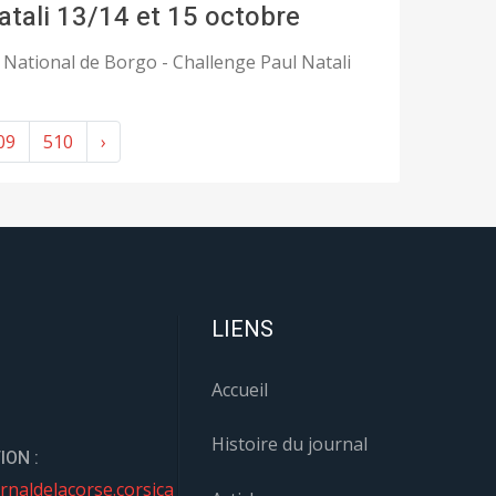
atali 13/14 et 15 octobre
 National de Borgo - Challenge Paul Natali
09
510
›
LIENS
Accueil
Histoire du journal
ION :
rnaldelacorse.corsica