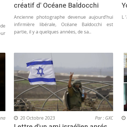
créatif d' Océane Baldocchi
Y
Ancienne photographe devenue aujourd’hui
L 
infirmière libérale, Océane Baldocchi est
 de
partie, il y a quelques années, de sa...
our
ana
20 Octobre 2023
Par : GXC
Lettre d'un ami israélien aprés