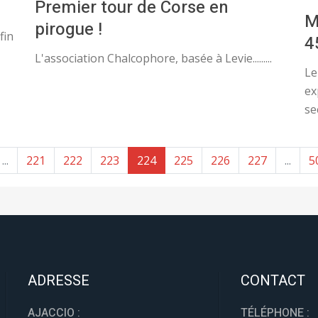
Premier tour de Corse en
M
pirogue !
fin
4
L'association Chalcophore, basée à Levie.........
Le
ex
se
...
221
222
223
224
225
226
227
...
5
ADRESSE
CONTACT
AJACCIO :
TÉLÉPHONE :