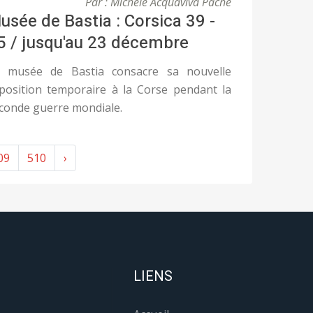
Par : Michèle Acquaviva Pache
usée de Bastia : Corsica 39 -
5 / jusqu'au 23 décembre
 musée de Bastia consacre sa nouvelle
position temporaire à la Corse pendant la
conde guerre mondiale.
09
510
›
LIENS