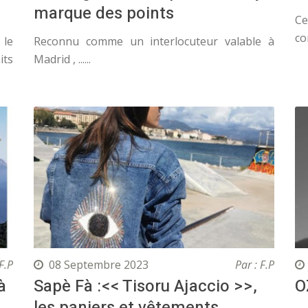
marque des points
C
co
 le
Reconnu comme un interlocuteur valable à
its
Madrid , ......
F.P
08 Septembre 2023
Par : F.P
à
Sapè Fà :<< Tisoru Ajaccio >>,
O
les paniers et vêtements