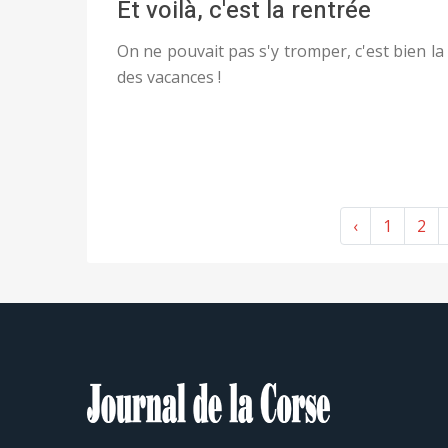
Et voilà, c'est la rentrée
On ne pouvait pas s'y tromper, c'est bien la 
des vacances !
‹
1
2