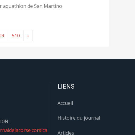
r aquathlon de San Martino
09
510
›
LIENS
Accueil
Histoire du journal
ION :
rnaldelacorse.corsica
Articles