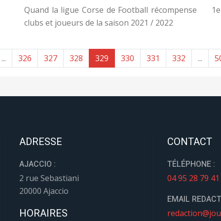
Quand la ligue Corse de Football récompense
1e
clubs et joueurs de la saison 2021 / 2022
...
326
327
328
329
330
331
332
...
5
ADRESSE
CONTACT
AJACCIO :
TÉLÉPHONE :
2 rue Sebastiani
04 95 28 79 41
20000 Ajaccio
EMAIL REDACT
HORAIRES
redaction@jou