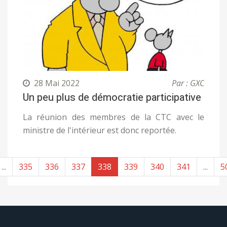
28 Mai 2022
Par : GXC
Un peu plus de démocratie participative
La réunion des membres de la CTC avec le
ministre de l'intérieur est donc reportée.
...
335
336
337
338
339
340
341
...
5