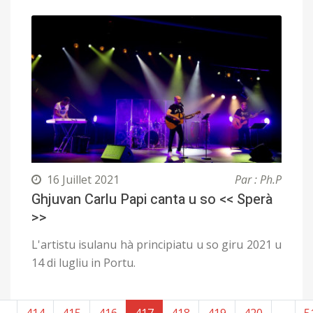
16 Juillet 2021
Par : Ph.P
Ghjuvan Carlu Papi canta u so << Sperà
>>
L'artistu isulanu hà principiatu u so giru 2021 u
14 di lugliu in Portu.
...
414
415
416
417
418
419
420
...
5