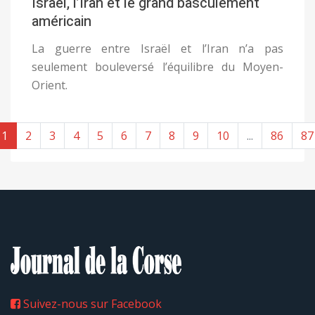
Israël, l’Iran et le grand basculement
américain
La guerre entre Israël et l’Iran n’a pas
seulement bouleversé l’équilibre du Moyen-
Orient.
1
2
3
4
5
6
7
8
9
10
...
86
87
Suivez-nous sur Facebook