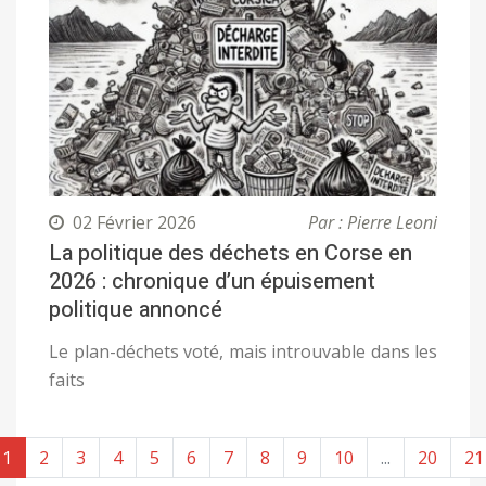
02 Février 2026
Par : Pierre Leoni
La politique des déchets en Corse en
2026 : chronique d’un épuisement
politique annoncé
Le plan-déchets voté, mais introuvable dans les
faits
1
2
3
4
5
6
7
8
9
10
...
20
21