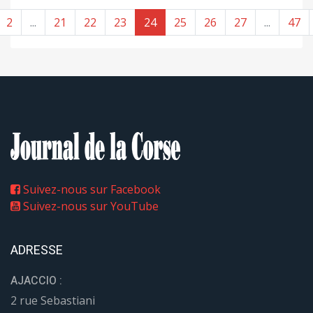
2
...
21
22
23
24
25
26
27
...
47
Suivez-nous sur Facebook
Suivez-nous sur YouTube
ADRESSE
AJACCIO :
2 rue Sebastiani