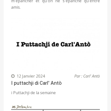
m'épancher et qu'on ne s'épanche qu'entre
amis.
12 Janvier 2024
Par : Carl' Antò
I puttachji di Carl' Antò
i Puttachji de la semaine