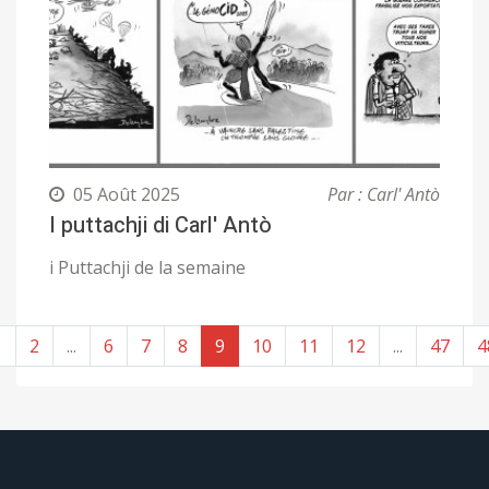
05 Août 2025
Par : Carl' Antò
I puttachji di Carl' Antò
i Puttachji de la semaine
1
2
...
6
7
8
9
10
11
12
...
47
4