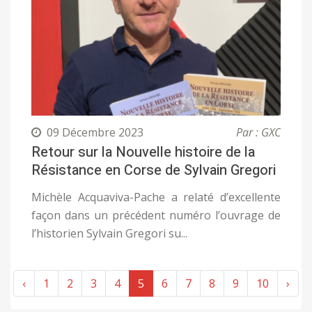
09 Décembre 2023
Par : GXC
Retour sur la Nouvelle histoire de la
Résistance en Corse de Sylvain Gregori
Michèle Acquaviva-Pache a relaté d’excellente
façon dans un précédent numéro l’ouvrage de
l’historien Sylvain Gregori su...
‹
1
2
3
4
5
6
7
8
9
10
›