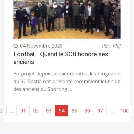
04 Novembre 2020
Par : Ph.J
Football : Quand le SCB honore ses
anciens
En projet depuis plusieurs mois, les dirigeants
du SC Bastia ont présenté récemment leur club
des anciens du Sporting :...
2
...
91
92
93
94
95
96
97
...
100