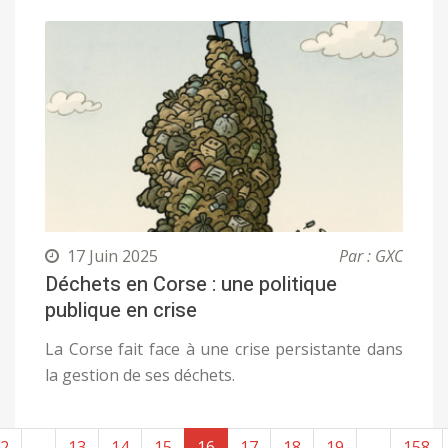
17 Juin 2025
Par : GXC
Déchets en Corse : une politique
publique en crise
La Corse fait face à une crise persistante dans
la gestion de ses déchets.
2
...
13
14
15
16
17
18
19
...
158