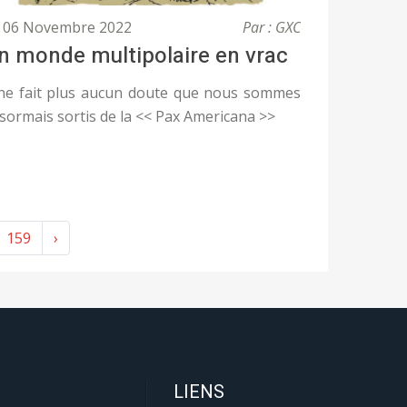
06 Novembre 2022
Par : GXC
n monde multipolaire en vrac
 ne fait plus aucun doute que nous sommes
sormais sortis de la << Pax Americana >>
159
›
LIENS