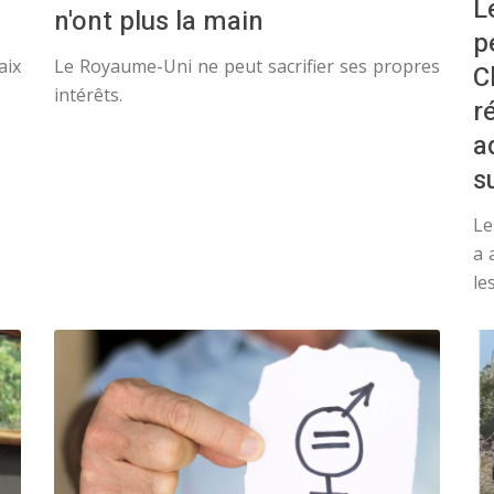
L
n'ont plus la main
p
aix
Le Royaume-Uni ne peut sacrifier ses propres
C
intérêts.
r
a
s
Le
a 
le