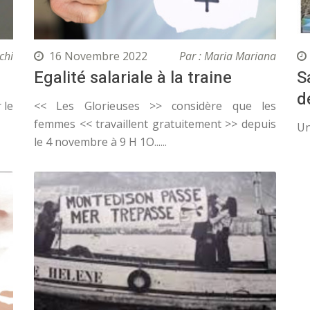
chi
16 Novembre 2022
Par : Maria Mariana
Egalité salariale à la traine
S
d
 le
<< Les Glorieuses >> considère que les
femmes << travaillent gratuitement >> depuis
Un
le 4 novembre à 9 H 1O......