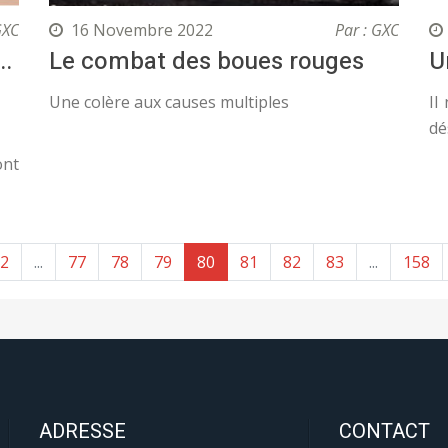
GXC
16 Novembre 2022
Par : GXC
..
Le combat des boues rouges
U
Une colère aux causes multiples
Il
dé
ont
2
...
77
78
79
80
81
82
83
...
158
ADRESSE
CONTACT