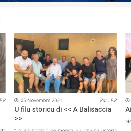
a
F.P
05 Novembre 2021
Par : F.P
U filu storicu di << A Balisaccia
A
>>
No
 da
" A Balisaccia " hé monda più ch'una usteria