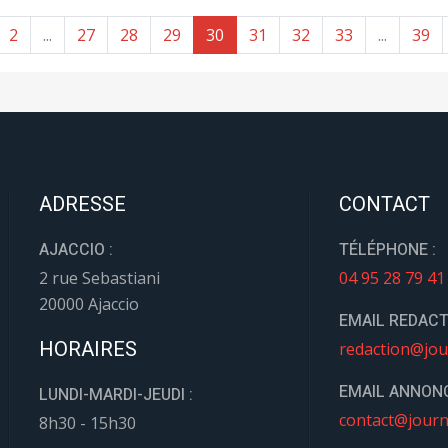
2
...
27
28
29
30
31
32
33
...
39
ADRESSE
CONTACT
AJACCIO :
TÉLÉPHONE :
2 rue Sebastiani
04 95 28 79 41
20000 Ajaccio
EMAIL REDACT
HORAIRES
redaction@jou
EMAIL ANNONC
LUNDI-MARDI-JEUDI :
contact@journ
8h30 - 15h30