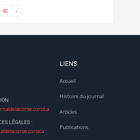
40
›
LIENS
Accueil
Histoire du journal
ION :
rnaldelacorse.corsica
Articles
ES LÉGALES :
Publications
aldelacorse.corsica