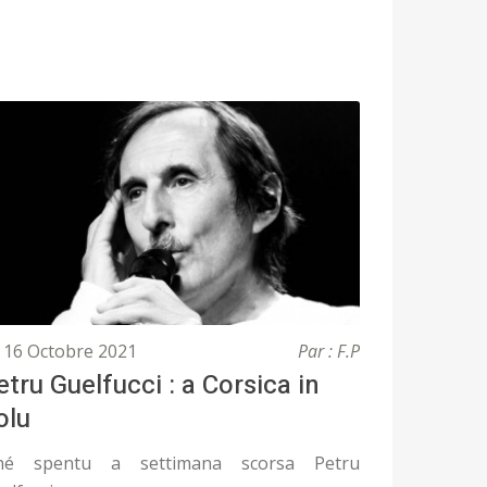
16 Octobre 2021
Par : F.P
etru Guelfucci : a Corsica in
olu
'hé spentu a settimana scorsa Petru