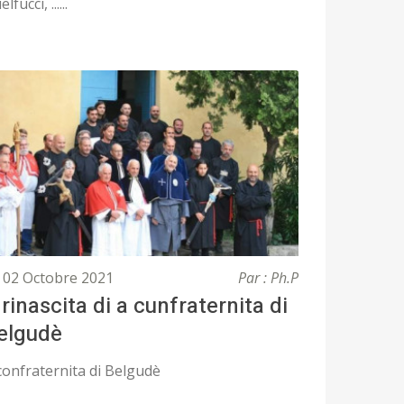
lfucci, ......
02 Octobre 2021
Par : Ph.P
 rinascita di a cunfraternita di
elgudè
confraternita di Belgudè