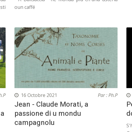
sti
oun caffé
h.P
16 Octobre 2021
Par : Ph.P
Jean - Claude Morati, a
P
 a
passione di u mondu
d
campagnolu
S