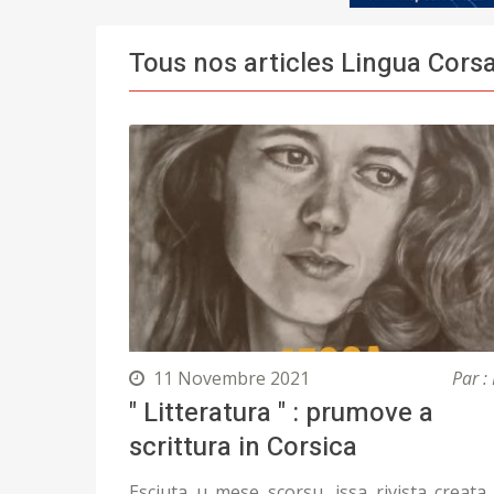
Tous nos articles Lingua Cors
11 Novembre 2021
Par : 
" Litteratura " : prumove a
scrittura in Corsica
Esciuta u mese scorsu, issa rivista creata