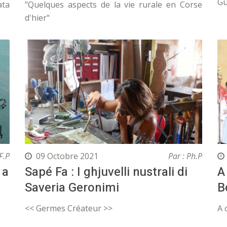
Gue
ata
"Quelques aspects de la vie rurale en Corse
d'hier"
F.P
09 Octobre 2021
Par : Ph.P
 a
Sapé Fa : I ghjuvelli nustrali di
A
Saveria Geronimi
B
<< Germes Créateur >>
A 