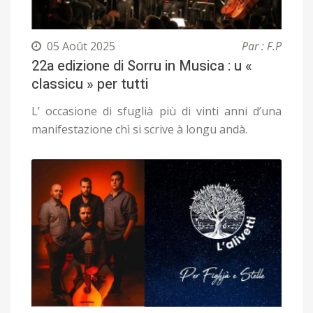
05 Août 2025
Par : F.P
22a edizione di Sorru in Musica : u «
classicu » per tutti
L’ occasione di sfuglià più di vinti anni d’una
manifestazione chì si scrive à longu andà.