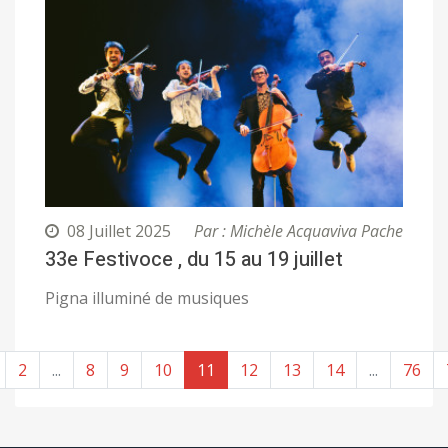
08 Juillet 2025
Par : Michèle Acquaviva Pache
33e Festivoce , du 15 au 19 juillet
Pigna illuminé de musiques
2
...
8
9
10
11
12
13
14
...
76