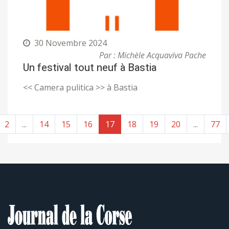
30 Novembre 2024
Par : Michèle Acquaviva Pache
Un festival tout neuf à Bastia
<< Camera pulitica >> à Bastia
2
...
14
15
16
17
18
19
20
...
77