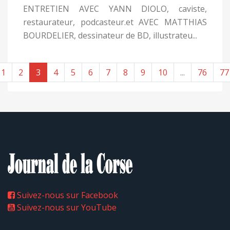
ENTRETIEN AVEC YANN DIOLO, caviste,
restaurateur, podcasteur.et AVEC MATTHIAS
BOURDELIER, dessinateur de BD, illustrateu...
1
2
3
4
5
6
7
8
9
10
...
76
77
Suivez-nous sur Facebook
Suivez-nous sur YouTube