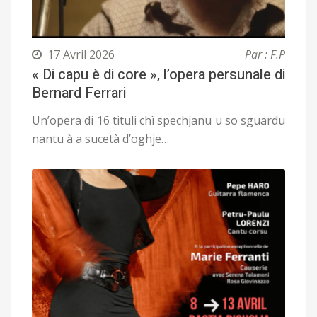
17 Avril 2026
Par : F.P
« Di capu è di core », l’opera persunale di
Bernard Ferrari
Un’opera di 16 tituli chì spechjanu u so sguardu
nantu à a sucetà d’oghje…