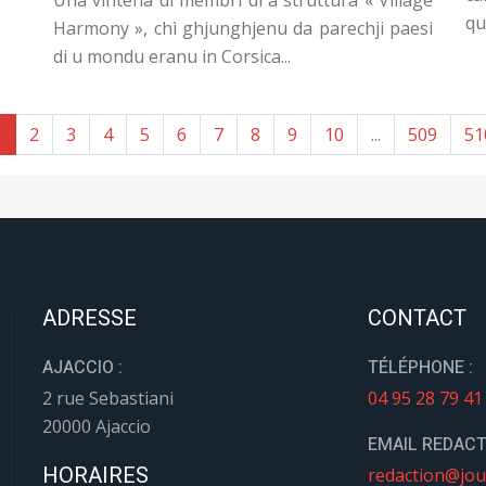
qu
Harmony », chì ghjunghjenu da parechji paesi
di u mondu eranu in Corsica...
1
2
3
4
5
6
7
8
9
10
...
509
51
ADRESSE
CONTACT
AJACCIO :
TÉLÉPHONE :
2 rue Sebastiani
04 95 28 79 41
20000 Ajaccio
EMAIL REDACT
HORAIRES
redaction@jou