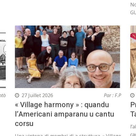
No
G
ntò
27 Juillet 2026
Par : F.P
« Village harmony » : quandu
P
l’Americani amparanu u cantu
T
corsu
l’
ca
Una vintena di membri di a struttura « Village