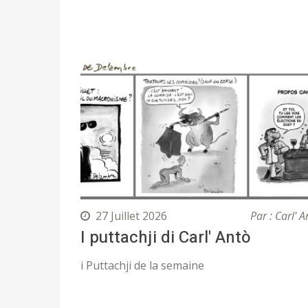
27 Juillet 2026
Par : Carl' A
I puttachji di Carl' Antò
i Puttachji de la semaine