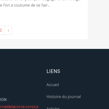
e l’on a coutume de se fair...
0
›
LIENS
Accueil
Histoire du journal
ION :
rnaldelacorse.corsica
Articles