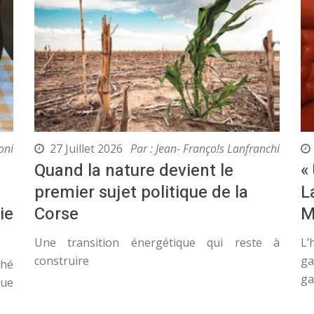
oni
27 Juillet 2026
Par : Jean- Franço!s Lanfranchi
Quand la nature devient le
«
premier sujet politique de la
L
ie
Corse
M
Une transition énergétique qui reste à
L’
construire
ga
ché
ga
que