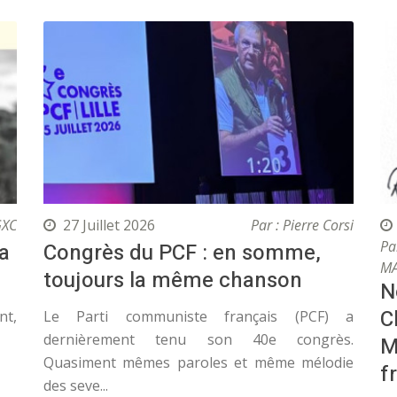
GXC
27 Juillet 2026
Par : Pierre Corsi
Pa
 a
Congrès du PCF : en somme,
MA
toujours la même chanson
N
C
nt,
Le Parti communiste français (PCF) a
dernièrement tenu son 40e congrès.
M
Quasiment mêmes paroles et même mélodie
f
des seve...