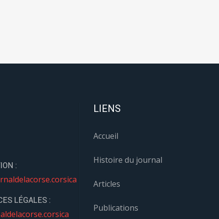
LIENS
Accueil
Histoire du journal
ION :
rnaldelacorse.corsica
Articles
ES LÉGALES :
Publications
aldelacorse.corsica