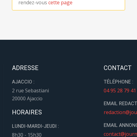
rendez-vous
cette page
ADRESSE
CONTACT
AJACCIO :
TÉLÉPHONE :
2 rue Sebastiani
04 95 28 79 41
20000 Ajaccio
EMAIL REDACT
HORAIRES
redaction@jou
EMAIL ANNONC
LUNDI-MARDI-JEUDI :
contact@journ
8h30 - 15h30