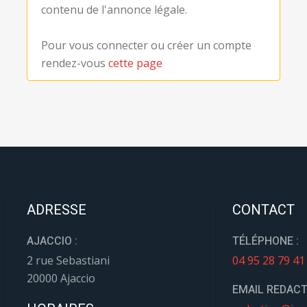
contenu de l'annonce légale.
Pour vous connecter ou créer un compte
rendez-vous
cette page
ADRESSE
CONTACT
AJACCIO :
TÉLÉPHONE :
2 rue Sebastiani
04 95 28 79 41
20000 Ajaccio
EMAIL REDACT