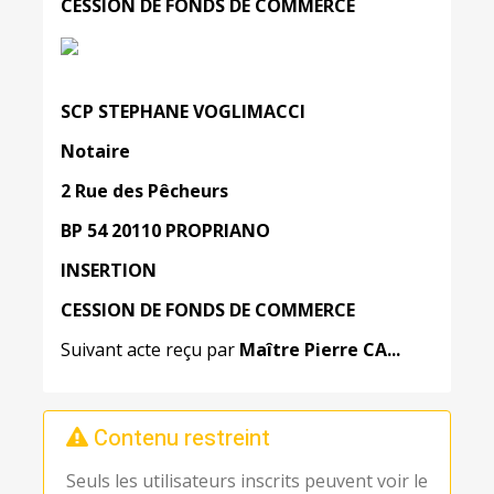
CESSION
DE
FONDS
DE
COMMERCE
SCP STEPHANE
VOGLIMACCI
Notaire
2
Rue
des
Pêcheurs
BP
54 20110 PROPRIANO
INSERTION
CESSION
DE
FONDS
DE
COMMERCE
Suivant acte reçu par
Maître Pierre CA...
Contenu restreint
Seuls les utilisateurs inscrits peuvent voir le