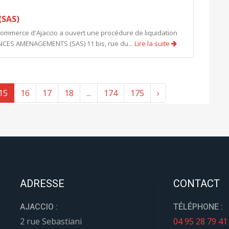
SAS)
 commerce d'Ajaccio a ouvert une procédure de liquidation
IANCES AMENAGEMENTS (SAS) 11 bis, rue du...
Lire la suite
15
16
17
18
...
174
175
›
ADRESSE
CONTACT
AJACCIO :
TÉLÉPHONE :
2 rue Sebastiani
04 95 28 79 41