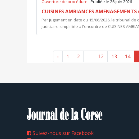
Ouverture de procédure
- Publiée le 26 juin 2026
CUISINES AMBIANCES AMENAGEMENTS (
Par jugement en date du 15/06/2026, le tribunal de
judiciaire simplifiée a l'encontre de CUISINES AMB
‹
1
2
...
12
13
14
Suivez-nous sur Facebook