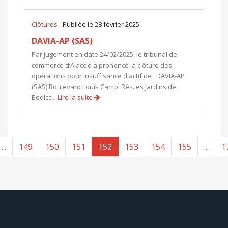
Clôtures
- Publiée le 28 février 2025
DAVIA-AP (SAS)
Par jugement en date 24/02/2025, le tribunal de
commerce d’Ajaccio a prononcé la clôture des
opérations pour insuffisance d'actif de : DAVIA-AP
(SAS) Boulevard Louis Campi Rés.les Jardins de
Bodicc...
Lire la suite
...
149
150
151
152
153
154
155
...
1