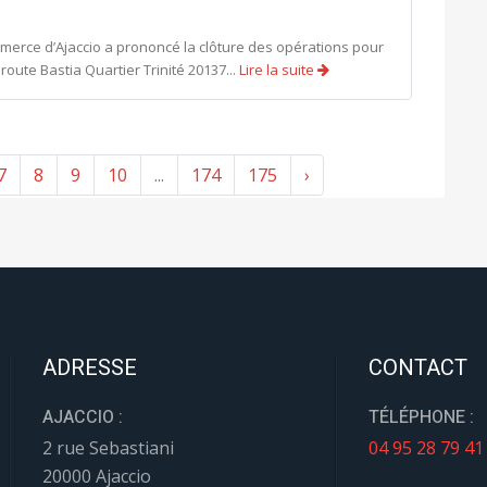
mmerce d’Ajaccio a prononcé la clôture des opérations pour
route Bastia Quartier Trinité 20137...
Lire la suite
7
8
9
10
...
174
175
›
ADRESSE
CONTACT
AJACCIO :
TÉLÉPHONE :
2 rue Sebastiani
04 95 28 79 41
20000 Ajaccio