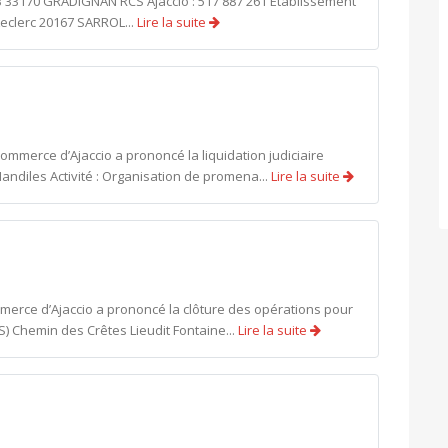
B 33170 GRADIGNAN RCS Ajaccio : 517 887 261 Etablissement
Leclerc 20167 SARROL...
Lire la suite
ommerce d’Ajaccio a prononcé la liquidation judiciaire
ndiles Activité : Organisation de promena...
Lire la suite
mmerce d’Ajaccio a prononcé la clôture des opérations pour
) Chemin des Crêtes Lieudit Fontaine...
Lire la suite