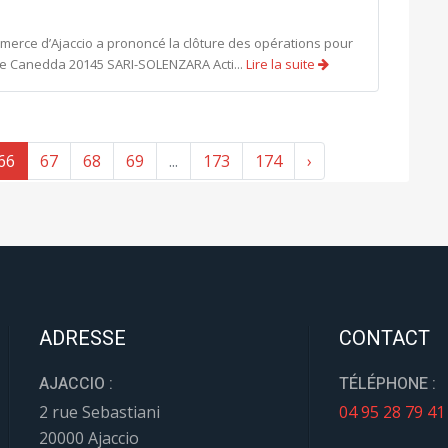
mmerce d’Ajaccio a prononcé la clôture des opérations pour
 de Canedda 20145 SARI-SOLENZARA Acti...
Lire la suite
66
67
68
69
...
173
174
›
ADRESSE
CONTACT
AJACCIO :
TÉLÉPHONE :
2 rue Sebastiani
04 95 28 79 41
20000 Ajaccio