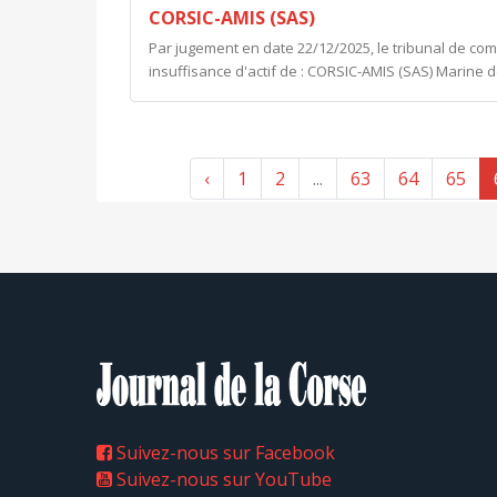
CORSIC-AMIS (SAS)
Par jugement en date 22/12/2025, le tribunal de co
insuffisance d'actif de : CORSIC-AMIS (SAS) Marine
‹
1
2
...
63
64
65
Suivez-nous sur Facebook
Suivez-nous sur YouTube