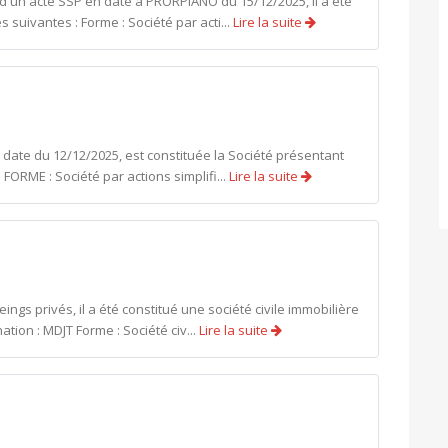
n acte SSP en date à PRORPIANO du 15/12/2025, il a été
 suivantes : Forme : Société par acti...
Lire la suite
date du 12/12/2025, est constituée la Société présentant
FORME : Société par actions simplifi...
Lire la suite
gs privés, il a été constitué une société civile immobilière
tion : MDJT Forme : Société civ...
Lire la suite