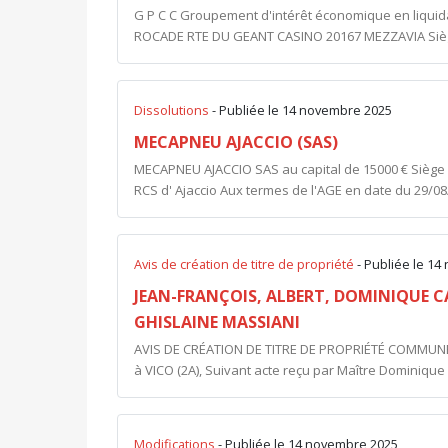
G P C C Groupement d'intérêt économique en liquidat
ROCADE RTE DU GEANT CASINO 20167 MEZZAVIA Siège d
Dissolutions
- Publiée le 14 novembre 2025
MECAPNEU AJACCIO (SAS)
MECAPNEU AJACCIO SAS au capital de 15000 € Siège soc
RCS d' Ajaccio Aux termes de l'AGE en date du 29/08/
Avis de création de titre de propriété
- Publiée le 1
JEAN-FRANÇOIS, ALBERT, DOMINIQUE C
GHISLAINE MASSIANI
AVIS DE CRÉATION DE TITRE DE PROPRIÉTÉ COMMUNE
à VICO (2A), Suivant acte reçu par Maître Dominique 
Modifications
- Publiée le 14 novembre 2025