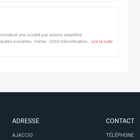
 constitué une société par actions simplifiée
cipales suivantes : Forme : SASU Dénomination...
Lire la suite
ADRESSE
CONTACT
AJACCIO :
TÉLÉPHONE :