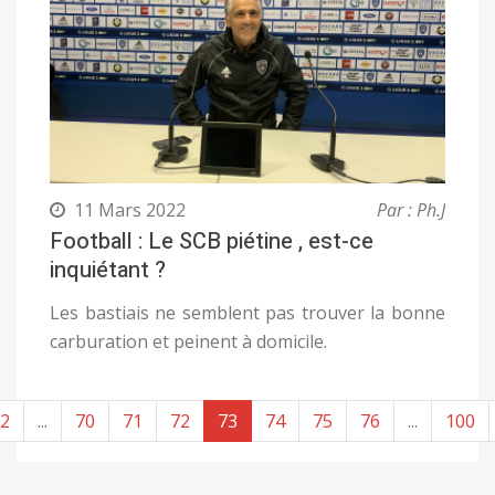
11 Mars 2022
Par : Ph.J
Football : Le SCB piétine , est-ce
inquiétant ?
Les bastiais ne semblent pas trouver la bonne
carburation et peinent à domicile.
2
...
70
71
72
73
74
75
76
...
100