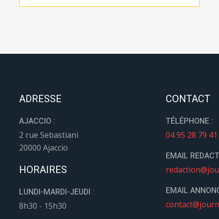
ADRESSE
CONTACT
AJACCIO :
TÉLÉPHONE :
2 rue Sebastiani
04 95 28 79 41
20000 Ajaccio
EMAIL REDACT
HORAIRES
redaction@jou
EMAIL ANNONC
LUNDI-MARDI-JEUDI :
contact@journ
8h30 - 15h30