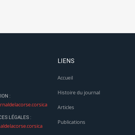
LIENS
Accueil
Histoire du journal
ION :
rnaldelacorse.corsica
Articles
ES LÉGALES :
Publications
aldelacorse.corsica