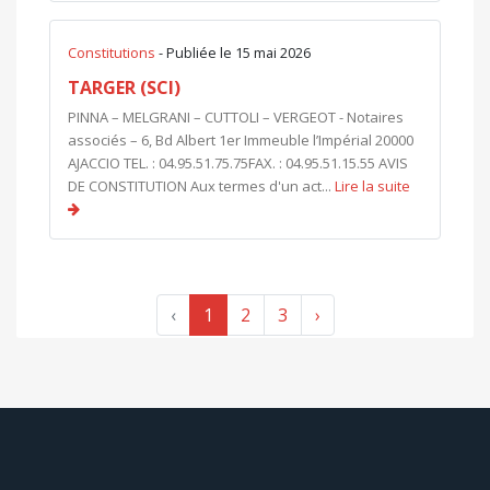
Constitutions
- Publiée le 15 mai 2026
TARGER (SCI)
PINNA – MELGRANI – CUTTOLI – VERGEOT - Notaires
associés – 6, Bd Albert 1er Immeuble l’Impérial 20000
AJACCIO TEL. : 04.95.51.75.75FAX. : 04.95.51.15.55 AVIS
DE CONSTITUTION Aux termes d'un act...
Lire la suite
‹
1
2
3
›