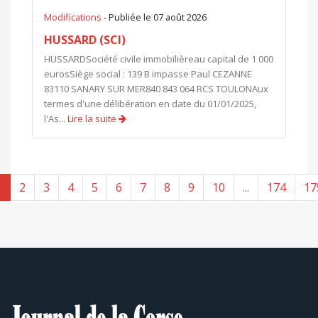
Modifications
- Publiée le 07 août 2026
HUSSARD (SCI)
HUSSARDSociété civile immobilièreau capital de 1 000
eurosSiège social : 139 B impasse Paul CEZANNE
83110 SANARY SUR MER840 843 064 RCS TOULONAux
termes d'une délibération en date du 01/01/2025,
l'As...
Lire la suite
1
2
3
4
5
6
7
8
9
10
...
174
17