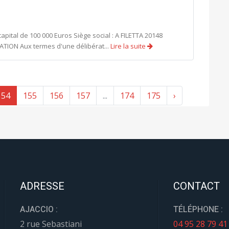
apital de 100 000 Euros Siège social : A FILETTA 20148
TION Aux termes d'une délibérat...
Lire la suite
154
155
156
157
...
174
175
›
ADRESSE
CONTACT
AJACCIO :
TÉLÉPHONE :
2 rue Sebastiani
04 95 28 79 41