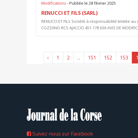
Modifications
- Publiée le 28 février 2025
RENUCCI ET FILS (SARL)
RENUCCI ET FILS Société à responsabilité limitée au c
COZZANO RCS AJACCIO 451 178 636 AVIS DE MODIFICA
‹
1
2
...
151
152
153
Suivez-nous sur Facebook