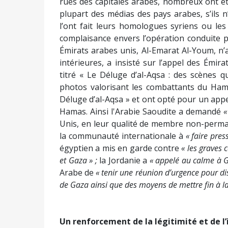
rues des capitales arabes, nombreux ont é
plupart des médias des pays arabes, s’ils
l’ont fait leurs homologues syriens ou les 
complaisance envers l’opération conduite p
Émirats arabes unis, Al-Emarat Al-Youm, n
intérieures, a insisté sur l’appel des Émira
titré « Le Déluge d’al-Aqsa : des scènes q
photos valorisant les combattants du Ham
Déluge d’al-Aqsa » et ont opté pour un appel
Hamas. Ainsi l'Arabie Saoudite a demandé
«
Unis, en leur qualité de membre non-perma
la communauté internationale à
« faire pres
égyptien a mis en garde contre
« les graves 
et Gaza » ;
la Jordanie a
« appelé au calme à 
Arabe de
« tenir une réunion d’urgence pour di
de Gaza ainsi que des moyens de mettre fin à l
Un renforcement de la légitimité et de l