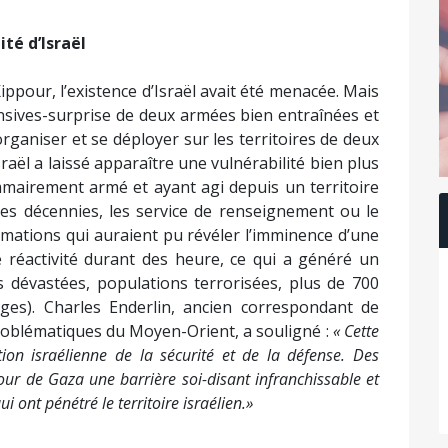
té d’Israël
ppour, l’existence d’Israël avait été menacée. Mais
fensives-surprise de deux armées bien entraînées et
organiser et se déployer sur les territoires de deux
sraël a laissé apparaître une vulnérabilité bien plus
mmairement armé et ayant agi depuis un territoire
des décennies, les service de renseignement ou le
rmations qui auraient pu révéler l’imminence d’une
réactivité durant des heure, ce qui a généré un
es dévastées, populations terrorisées, plus de 700
es). Charles Enderlin, ancien correspondant de
problématiques du Moyen-Orient, a souligné :
« Cette
on israélienne de la sécurité et de la défense. Des
our de Gaza une barrière soi-disant infranchissable et
nt pénétré le territoire israélien.»