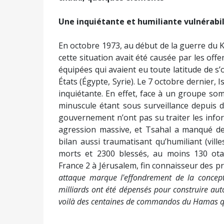
Une inquiétante et humiliante vulnérabili
En octobre 1973, au début de la guerre du Ki
cette situation avait été causée par les of
équipées qui avaient eu toute latitude de s’
États (Égypte, Syrie). Le 7 octobre dernier, I
inquiétante. En effet, face à un groupe so
minuscule étant sous surveillance depuis 
gouvernement n’ont pas su traiter les info
agression massive, et Tsahal a manqué de 
bilan aussi traumatisant qu’humiliant (vill
morts et 2300 blessés, au moins 130 otag
France 2 à Jérusalem, fin connaisseur des 
attaque marque l'effondrement de la concepti
milliards ont été dépensés pour construire aut
voilà des centaines de commandos du Hamas qui o