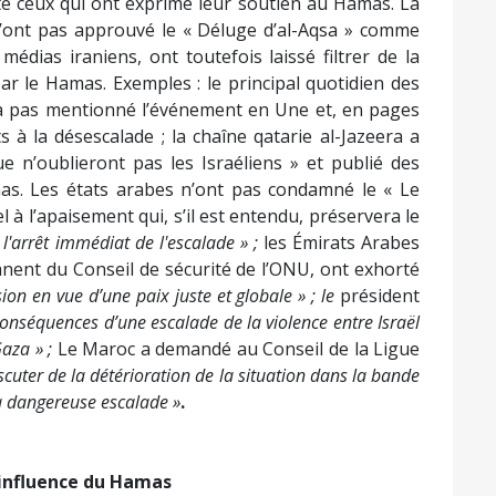
té ceux qui ont exprimé leur soutien au Hamas. La
 n’ont pas approuvé le « Déluge d’al-Aqsa » comme
médias iraniens, ont toutefois laissé filtrer de la
ar le Hamas. Exemples : le principal quotidien des
’a pas mentionné l’événement en Une et, en pages
ts à la désescalade ; la chaîne qatarie al-Jazeera a
ue n’oublieront pas les Israéliens » et publié des
as. Les états arabes n’ont pas condamné le « Le
 à l’apaisement qui, s’il est entendu, préservera le
 l'arrêt immédiat de l'escalade » ;
les Émirats Arabes
nent du Conseil de sécurité de l’ONU, ont exhorté
sion en vue d’une paix juste et globale » ; le
président
conséquences d’une escalade de la violence entre Israël
Gaza » ;
Le Maroc a demandé au Conseil de la Ligue
scuter de la détérioration de la situation dans la bande
a dangereuse escalade »
.
’influence du Hamas