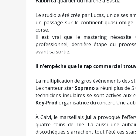
Fabbrica
quartier du marché à Bastia.
Le studio a été crée par Lucas, un de ses a
un passage sur le continent quasi obligé 
corse.
Il est vrai que le mastering nécessite
professionnel, dernière étape du proces
avant sa sortie.
Il n'empêche que le rap commercial trouv
La multiplication de gros événements des s
Le chanteur star
Soprano
a réuni plus de 5
techniciens insulaires se sont activés au
Key-Prod
organisatrice du concert. Une aubai
À Calvi, le marseillais
Jul
a provoqué l'effer
quatre coins de l'île. Là aussi une aubai
discothèques s'arrachent tout l'été ces sta