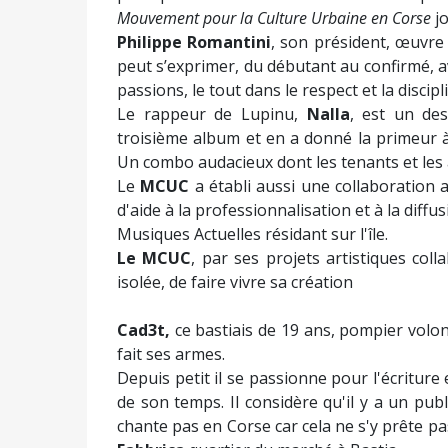
Mouvement pour la Culture Urbaine en Corse
jo
Philippe Romantini
, son président, œuvre
peut s’exprimer, du débutant au confirmé, av
passions, le tout dans le respect et la discipl
Le rappeur de Lupinu,
Nalla
, est un des
troisième album et en a donné la primeur
Un combo audacieux dont les tenants et les 
Le
MCUC
a établi aussi une collaboration 
d'aide à la professionnalisation et à la diff
Musiques Actuelles résidant sur l'île.
Le MCUC
, par ses projets artistiques col
isolée, de faire vivre sa création
Cad3t,
ce bastiais de 19 ans, pompier volonta
fait ses armes.
Depuis petit il se passionne pour l'écriture
de son temps. Il considère qu'il y a un publ
chante pas en Corse car cela ne s'y prête pas