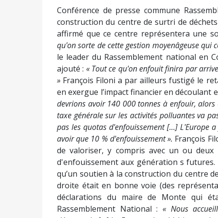
Conférence de presse commune Rassemble
construction du centre de surtri de déchet
affirmé que ce centre représentera une so
qu'on sorte de cette gestion moyenâgeuse qui co
le leader du Rassemblement national en Co
ajouté :
« Tout ce qu'on enfouit finira par arr
»
François Filoni a par ailleurs fustigé le r
en exergue l’impact financier en découlant e
devrions avoir 140 000 tonnes à enfouir, alors
taxe générale sur les activités polluantes va p
pas les quotas d'enfouissement […] L'Europe a fi
avoir que 10 % d'enfouissement ».
François Fil
de valoriser, y compris avec un ou deux c
d'enfouissement aux génération s futures.
qu’un soutien à la construction du centre de s
droite était en bonne voie (des représenta
déclarations du maire de Monte qui étai
Rassemblement National :
« Nous accueil