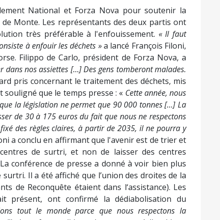
ment National et Forza Nova pour soutenir la
s de Monte. Les représentants des deux partis ont
lution très préférable à l'enfouissement.
« Il faut
nsiste à enfouir les déchets »
a lancé François Filoni,
rse. Filippo de Carlo, président de Forza Nova, a
iver dans nos assiettes […] Des gens tomberont malades.
etard pris concernant le traitement des déchets, mis
t souligné que le temps presse : «
Cette année, nous
 que la législation ne permet que 90 000 tonnes […] La
asser de 30 à 175 euros du fait que nous ne respectons
xé des règles claires, à partir de 2035, il ne pourra y
oni a conclu en affirmant que l'avenir est de trier et
entres de surtri, et non de laisser des centres
 La conférence de presse a donné à voir bien plus
urtri. Il a été affiché que l’union des droites de la
nts de Reconquête étaient dans l‘assistance). Les
t présent, ont confirmé la dédiabolisation du
lons tout le monde parce que nous respectons la