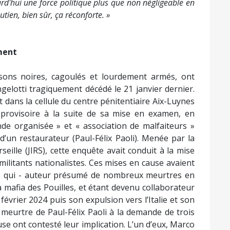
urd'hui une force politique plus que non négligeable en
tien, bien sûr, ça réconforte. »
ment
sons noires, cagoulés et lourdement armés, ont
otti tragiquement décédé le 21 janvier dernier.
t dans la cellule du centre pénitentiaire Aix-Luynes
 provisoire à la suite de sa mise en examen, en
e organisée » et « association de malfaiteurs »
 d’un restaurateur (Paul-Félix Paoli). Menée par la
seille (JIRS), cette enquête avait conduit à la mise
militants nationalistes. Ces mises en cause avaient
o qui - auteur présumé de nombreux meurtres en
a mafia des Pouilles, et étant devenu collaborateur
février 2024 puis son expulsion vers l’Italie et son
 meurtre de Paul-Félix Paoli à la demande de trois
se ont contesté leur implication. L’un d’eux, Marco