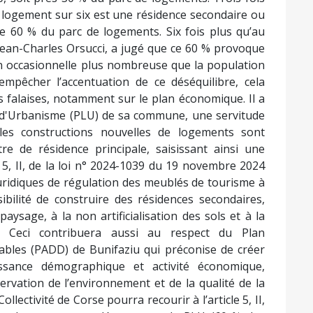
n logement sur six est une résidence secondaire ou
e 60 % du parc de logements. Six fois plus qu’au
Jean-Charles Orsucci, a jugé que ce 60 % provoque
 occasionnelle plus nombreuse que la population
 empêcher l’accentuation de ce déséquilibre, cela
es falaises, notamment sur le plan économique. Il a
al d'Urbanisme (PLU) de sa commune, une servitude
les constructions nouvelles de logements sont
e de résidence principale, saisissant ainsi une
e 5, II, de la loi n° 2024-1039 du 19 novembre 2024
 juridiques de régulation des meublés de tourisme à
ssibilité de construire des résidences secondaires,
ysage, à la non artificialisation des sols et à la
e. Ceci contribuera aussi au respect du Plan
les (PADD) de Bunifaziu qui préconise de créer
issance démographique et activité économique,
ervation de l’environnement et de la qualité de la
ollectivité de Corse pourra recourir à l’article 5, II,