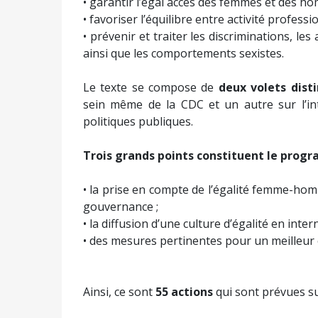
• garantir l’égal accès des femmes et des ho
• favoriser l’équilibre entre activité professi
• prévenir et traiter les discriminations, le
ainsi que les comportements sexistes.
Le texte se compose de
deux volets disti
sein même de la CDC et un autre sur l’int
politiques publiques.
Trois grands points constituent le prog
• la prise en compte de l’égalité femme-ho
gouvernance ;
• la diffusion d’une culture d’égalité en intern
• des mesures pertinentes pour un meilleur é
Ainsi, ce sont
55 actions
qui sont prévues su