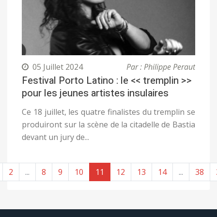
05 Juillet 2024
Par : Philippe Peraut
Festival Porto Latino : le << tremplin >>
pour les jeunes artistes insulaires
Ce 18 juillet, les quatre finalistes du tremplin se
produiront sur la scène de la citadelle de Bastia
devant un jury de...
2
...
8
9
10
11
12
13
14
...
38