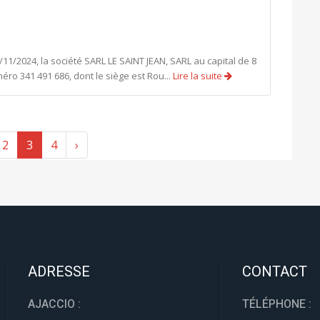
/2024, la société SARL LE SAINT JEAN, SARL au capital de 8
ro 341 491 686, dont le siège est Rou...
Lire la suite
2
3
4
›
ADRESSE
CONTACT
AJACCIO :
TÉLÉPHONE :