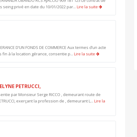
ERNANDA OBANDO RCS AJACCIO 909 181 125 Le contrat de
s seing privé en date du 10/01/2022 par...
Lire la suite
 GERANCE D’UN FONDS DE COMMERCE Aux termes d’un acte
s fin à la location gérance, consentie p...
Lire la suite
ELYNE PETRUCCI,
entie par Monsieur Serge RICCO , demeurant route de
UCCI, exerçant la profession de , demeurant L...
Lire la