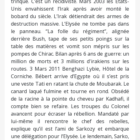
trinque. C’est un récidiviste. Mars 2003 les Etats-
Unis envahissent l’Irak après avoir monté le
bobard du siècle. L’Irak détiendrait des armes de
destruction massive. L’Elysée ne tombe pas dans
le panneau. “La folle du régiment”, alignée
derrière Bush, tape de ses petits poings sur la
table des matières et vomit son mépris sur les
pompes de Chirac. Bilan après 6 ans de guerre: un
million de morts et 3 millions d'irakiens sur les
routes. 3 Mars 2011 Benghazi Lybie, Hôtel de la
Corniche. Bébert arrive d’Egypte où il s’est pris
une veste Tati en ratant la chute de Moubarak. Le
canard laqué fulmine et tourne en rond. Obsédé
de la racine à la pointe du cheveu par Kadhafi, il
compte bien se refaire. Les troupes du Colonel
avancent pour écraser la rébellion. Mandaté par
lui-même il rencontre le chef des rebelles,
explique qu’il est l’ami de Sarkozy et embarque
une délégation pour l’Elysée. Le lendemain, Sarko,