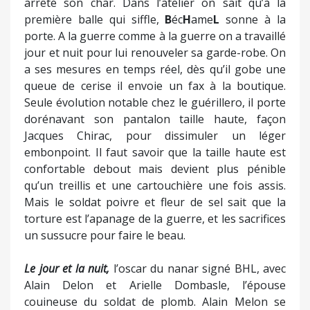
arrêté son char. Dans l’atelier on sait qu’à la
première balle qui siffle,
B
éc
H
ame
L
sonne à la
porte. A la guerre comme à la guerre on a travaillé
jour et nuit pour lui renouveler sa garde-robe. On
a ses mesures en temps réel, dès qu’il gobe une
queue de cerise il envoie un fax à la boutique.
Seule évolution notable chez le guérillero, il porte
dorénavant son pantalon taille haute, façon
Jacques Chirac, pour dissimuler un léger
embonpoint. Il faut savoir que la taille haute est
confortable debout mais devient plus pénible
qu’un treillis et une cartouchière une fois assis.
Mais le soldat poivre et fleur de sel sait que la
torture est l’apanage de la guerre, et les sacrifices
un sussucre pour faire le beau.
Le jour et la nuit,
l’oscar du nanar signé BHL, avec
Alain Delon et Arielle Dombasle, l’épouse
couineuse du soldat de plomb. Alain Melon se