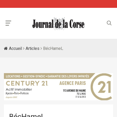
Accueil
Articles
BécHameL
BécHameL