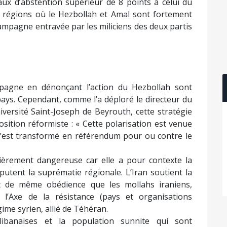
ux d’abstention supérieur de 8 points à celui du
les régions où le Hezbollah et Amal sont fortement
campagne entravée par les miliciens des deux partis
pagne en dénonçant l’action du Hezbollah sont
ays. Cependant, comme l’a déploré le directeur du
iversité Saint-Joseph de Beyrouth, cette stratégie
sition réformiste : « Cette polarisation est venue
n s’est transformé en référendum pour ou contre le
culièrement dangereuse car elle a pour contexte la
sputent la suprématie régionale. L’Iran soutient la
st de même obédience que les mollahs iraniens,
’Axe de la résistance (pays et organisations
ime syrien, allié de Téhéran.
libanaises et la population sunnite qui sont