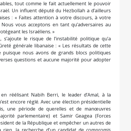
ables, tout comme le fait actuellement le pouvoir
sraël. Un influent député du Hezbollah a d’ailleurs
es : « Faites attention à votre discours, à votre
. Nous vous acceptons en tant qu’adversaires au
tégeant les Israéliens. »
s’ajoute le risque de l’instabilité politique qu’a
reté générale libanaise : « Les résultats de cette
e puisque nous avons de grands blocs politiques
iverses questions et aucune majorité pour adopter
 en réélisant Nabih Berri, le leader d’Amal, à la
est encore réglé. Avec une élection présidentielle
ois, une période de querelles et de manœuvres
majorité parlementaire) et Samir Geagea (Forces
résident de la République et empêcher un autres de
à rien, la recherche d’un candidat de compromis