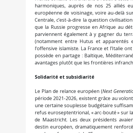
harmoniques, auprès de nos 25 alliés eu
européenne de voisinage, voire au-delà sur
Centrale, c’est-à-dire la question civilisati
que la Russie progresse en Afrique au détr
parviennent également à y gagner du terra
(notamment entre Hutus et apparentés et
l’offensive islamiste. La France et l’Italie o
possède en partage : Baltique, Méditerrané
avantages plutôt que les frontières infranc
Solidarité et subsidiarité
Le Plan de relance européen (
Next Generati
période 2021-2026, existent grâce au volont
une certaine souplesse budgétaire suffisam
refus euroseptentrional, « arc-bouté » sur l
de Maastricht. Les deux présidents avaien
destin européen, dramatiquement renforcé 