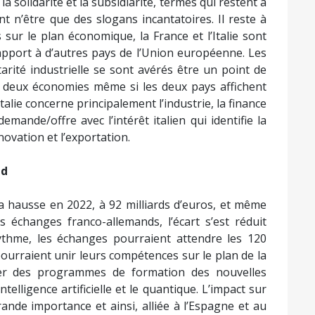
a solidarité et la subsidiarité, termes qui restent à
nt n’être que des slogans incantatoires. Il reste à
sur le plan économique, la France et l’Italie sont
apport à d’autres pays de l’Union européenne. Les
ité industrielle se sont avérés être un point de
s deux économies même si les deux pays affichent
Italie concerne principalement l’industrie, la finance
emande/offre avec l’intérêt italien qui identifie la
ovation et l’exportation.
ud
 hausse en 2022, à 92 milliards d’euros, et même
es échanges franco-allemands, l’écart s’est réduit
ythme, les échanges pourraient attendre les 120
e pourraient unir leurs compétences sur le plan de la
per des programmes de formation des nouvelles
elligence artificielle et le quantique. L’impact sur
rande importance et ainsi, alliée à l’Espagne et au