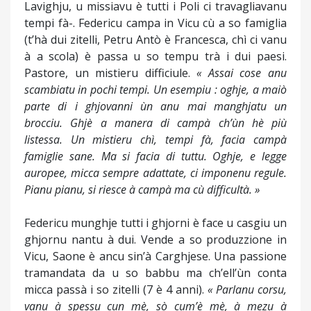
Lavighju, u missiavu è tutti i Poli ci travagliavanu
tempi fà-. Federicu campa in Vicu cù a so famiglia
(t’hà dui zitelli, Petru Antò è Francesca, chì ci vanu
à a scola) è passa u so tempu trà i dui paesi.
Pastore, un mistieru difficiule.
« Assai cose anu
scambiatu in pochi tempi. Un esempiu : oghje, a maiò
parte di i ghjovanni ùn anu mai manghjatu un
brocciu. Ghjè a manera di campà ch’ùn hè più
listessa. Un mistieru chì, tempi fà, facia campà
famiglie sane. Ma si facia di tuttu. Oghje, e legge
auropee, micca sempre adattate, ci imponenu regule.
Pianu pianu, si riesce à campà ma cù difficultà. »
Federicu munghje tutti i ghjorni è face u casgiu un
ghjornu nantu à dui. Vende a so produzzione in
Vicu, Saone è ancu sin’à Carghjese. Una passione
tramandata da u so babbu ma ch’ell’ùn conta
micca passà i so zitelli (7 è 4 anni).
« Parlanu corsu,
vanu à spessu cun mè, sò cum’è mè, à mezu à