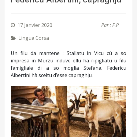
17 Janvier 2020
Par : F.P
Lingua Corsa
Un filu da mantene : Stallatu in Vicu cù a so
impresa in Murzu induve ellu hà ripigliatu u filu
famigliale di a so moglia Stefana, Federicu
Albertini hà sceltu d’esse capraghju.
Précédent
Suivant