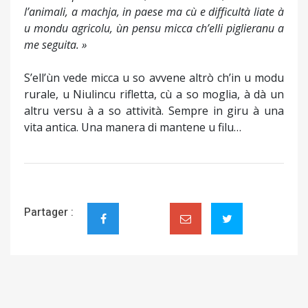
l’animali, a machja, in paese ma cù e difficultà liate à
u mondu agricolu, ùn pensu micca ch’elli piglieranu a
me seguita. »
S’ell’ùn vede micca u so avvene altrò ch’in u modu
rurale, u Niulincu rifletta, cù a so moglia, à dà un
altru versu à a so attività. Sempre in giru à una
vita antica. Una manera di mantene u filu…
Partager :