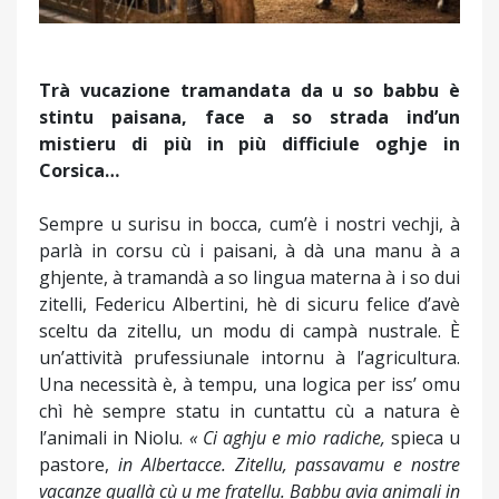
Trà vucazione tramandata da u so babbu è
stintu paisana, face a so strada ind’un
mistieru di più in più difficiule oghje in
Corsica…
Sempre u surisu in bocca, cum’è i nostri vechji, à
parlà in corsu cù i paisani, à dà una manu à a
ghjente, à tramandà a so lingua materna à i so dui
zitelli, Federicu Albertini, hè di sicuru felice d’avè
sceltu da zitellu, un modu di campà nustrale. È
un’attività prufessiunale intornu à l’agricultura.
Una necessità è, à tempu, una logica per iss’ omu
chì hè sempre statu in cuntattu cù a natura è
l’animali in Niolu.
« Ci aghju e mio radiche,
spieca u
pastore,
in Albertacce. Zitellu, passavamu e nostre
vacanze quallà cù u me fratellu. Babbu avia animali in