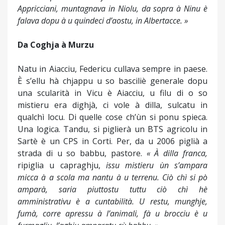
Appricciani, muntagnava in Niolu, da sopra à Ninu è
falava dopu à u quindeci d’aostu, in Albertacce. »
Da Coghja à Murzu
Natu in Aiacciu, Federicu cullava sempre in paese.
È s’ellu hà chjappu u so basciliè generale dopu
una scularità in Vicu è Aiacciu, u filu di o so
mistieru era dighjà, ci vole à dilla, sulcatu in
qualchì locu. Di quelle cose ch’ùn si ponu spieca.
Una logica. Tandu, si piglierà un BTS agricolu in
Sartè è un CPS in Corti. Per, da u 2006 piglià a
strada di u so babbu, pastore.
« À dilla franca,
ripiglia u capraghju,
issu mistieru ùn s’ampara
micca à a scola ma nantu à u terrenu. Ciò chì si pò
amparà, saria piuttostu tuttu ciò chì hè
amministrativu è a cuntabilità. U restu, munghje,
fumà, corre apressu à l’animali, fà u brocciu è u