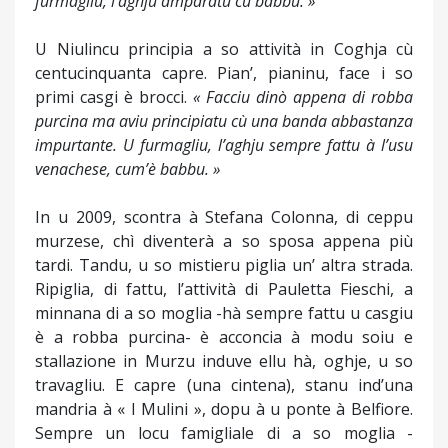
furmagliu, l’aghju amparatu cù babbu. »
U Niulincu principia a so attività in Coghja cù
centucinquanta capre. Pian’, pianinu, face i so
primi casgi è brocci.
« Facciu dinò appena di robba
purcina ma aviu principiatu cù una banda abbastanza
impurtante. U furmagliu, l’aghju sempre fattu à l’usu
venachese, cum’è babbu. »
In u 2009, scontra à Stefana Colonna, di ceppu
murzese, chì diventerà a so sposa appena più
tardi. Tandu, u so mistieru piglia un’ altra strada.
Ripiglia, di fattu, l’attività di Pauletta Fieschi, a
minnana di a so moglia -hà sempre fattu u casgiu
è a robba purcina- è acconcia à modu soiu e
stallazione in Murzu induve ellu hà, oghje, u so
travagliu. E capre (una cintena), stanu ind’una
mandria à « I Mulini », dopu à u ponte à Belfiore.
Sempre un locu famigliale di a so moglia -