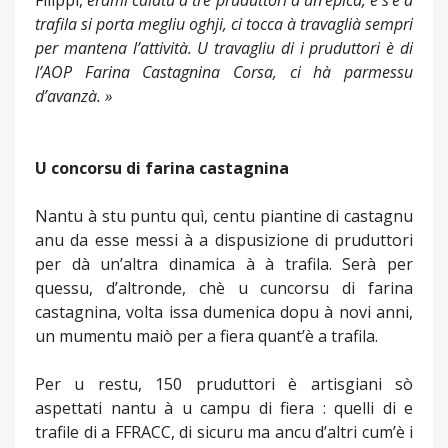
Filippi,
erami calatu à trè pruduttori à un’epica, è s’è a
trafila si porta megliu oghji, ci tocca à travaglià sempri
per mantena l’attività. U travagliu di i pruduttori è di
l’AOP Farina Castagnina Corsa, ci hà parmessu
d’avanzà. »
U concorsu di farina castagnina
Nantu à stu puntu quì, centu piantine di castagnu
anu da esse messi à a dispusizione di pruduttori
per dà un’altra dinamica à à trafila. Serà per
quessu, d’altronde, chè u cuncorsu di farina
castagnina, volta issa dumenica dopu à novi anni,
un mumentu maiò per a fiera quant’è a trafila.
Per u restu, 150 pruduttori è artisgiani sò
aspettati nantu à u campu di fiera : quelli di e
trafile di a FFRACC, di sicuru ma ancu d’altri cum’è i