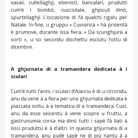
vasaii, cultellaghji, ebenisti, bancalari, prudutti
cum’è i bombò, nucciulate, ghjoculi dinò,
spurtellaghji. L’occasione di fà qualchì rigalu per
Natale. In fine, u gruppu « Cuscenza » hà prisentà
è prumove, durante issa fiera, « Da scunghjurà a
sorti », u so secondu dischettu esciutu l’ottu di
dicembre.
A ghjurnata di a tramandera dedicata à i
sculari
Cum’è tutti l’anni, i sculari d’Aiacciu è di u circondu,
anu da vene à a fiera per una ghjurnata dedicata è
piazzata sottu à a tematica di a tramandera. Cusì,
anu da esse seicentu à vene scopre u fruttu, a
gastrunumia corsa ma dinò tutti i sapè fà liati à
issu pruduttu è à d’altri. In questa ghjurnata di a
tramandera, anu pudè sapè ne di più nantu à a