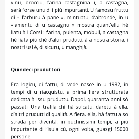
vinu, brocciu, farina castagnina…), a castagna,
serà forse unu di i più impurtanti. U famosu fruttu
di « l’arburu à pane », mintuatu, d’altronde, in u
«lamentu di u castagnu » mostra quant’ellu hè
liatu à i Corsi : farina, pulenta, mobuli, a castagna
hè liata più chè d’altri prudutti, à a nostra storia, i
nostri usi è, di sicuru, u manghjà.
Quindeci pruduttori
Era logicu, di fattu, di vede nasce in u 1982, in
tempi di u riacquistu, a prima fiera strutturata
dedicata à issu pruduttu. Dapoi, quaranta anni sò
passati. Una trafila chì hà sulcatu, daretu à ella,
d’altri prudutti di qualità. A fiera, ella, hà fattu a so
strada per diventà, in puchnissimi tempi, a più
impurtante di l’isula cù, ogni volta, guasgi 15000
persone.