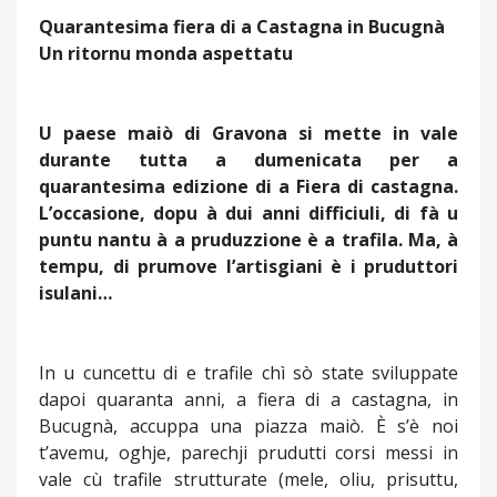
Quarantesima fiera di a Castagna in Bucugnà
Un ritornu monda aspettatu
U paese maiò di Gravona si mette in vale
durante tutta a dumenicata per a
quarantesima edizione di a Fiera di castagna.
L’occasione, dopu à dui anni difficiuli, di fà u
puntu nantu à a pruduzzione è a trafila. Ma, à
tempu, di prumove l’artisgiani è i pruduttori
isulani…
In u cuncettu di e trafile chì sò state sviluppate
dapoi quaranta anni, a fiera di a castagna, in
Bucugnà, accuppa una piazza maiò. È s’è noi
t’avemu, oghje, parechji prudutti corsi messi in
vale cù trafile strutturate (mele, oliu, prisuttu,