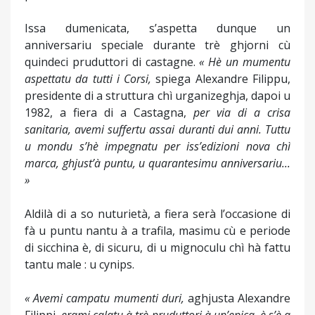
Issa dumenicata, s’aspetta dunque un
anniversariu speciale durante trè ghjorni cù
quindeci pruduttori di castagne.
« Hè un mumentu
aspettatu da tutti i Corsi,
spiega Alexandre Filippu,
presidente di a struttura chì urganizeghja, dapoi u
1982, a fiera di a Castagna,
per via di a crisa
sanitaria, avemi suffertu assai duranti dui anni. Tuttu
u mondu s’hè impegnatu per iss’edizioni nova chì
marca, ghjust’à puntu, u quarantesimu anniversariu...
»
Aldilà di a so nuturietà, a fiera serà l’occasione di
fà u puntu nantu à a trafila, masimu cù e periode
di sicchina è, di sicuru, di u mignoculu chì hà fattu
tantu male : u cynips.
« Avemi campatu mumenti duri,
aghjusta Alexandre