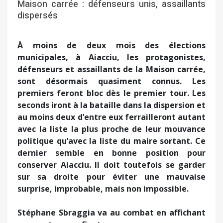
conserver Aiacciu. Il doit toutefois se garder
sur sa droite pour éviter une mauvaise
surprise, improbable, mais non impossible.
Stéphane Sbraggia va au combat en affichant
une posture confiante.
Il ne semble pas le moins du monde stressé par le
fait d’être pour la première fois tête de liste et par
le fait de devoir soumettre son action et un
programme au jugement des électeurs. Il y a
quelques jours, lors de l’inauguration de sa
permanence des Salines au cœur d’un habitat de
logements sociaux et devant 300 personnes (élus,
militants, amis électeurs, il a déclaré : « Je vais
défendre un bilan dont je suis très fier. » En ce
sens, il a fièrement assumé et affiché la politique
de rénovation urbaine qu’il a conduite dans les
quartiers populaires et qu’il entend poursuivre