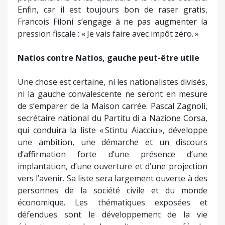
implantation, d’une ouverture et d’une projection
vers l’avenir. Sa liste sera largement ouverte à des
personnes de la société civile et du monde
économique. Les thématiques exposées et
défendues sont le développement de la vie
éducative et de la culture corse [école,
enseignement classique, langue corse], la relance
du commerce du centre-ville, l’accession au
logement, la sécurité, davantage selon une vision
pragmatique que selon une idéologie nationaliste.
À l’accusation de diviser le camp nationaliste,
Pascal Zagnoli répond que si des personnes « qui
préemptent depuis des années le débat politique
nationaliste sur la ville d’Ajaccio » pensaient qu’il
resterait « à la maison », elles se trompaient. Et il
relativise l’impact des quelques militants ayant
opté pour la liste Carrolaggi, affirmant que la plus
grande partie des militants historiques du PNC lui
ont demandé de porter une démarche ? Le