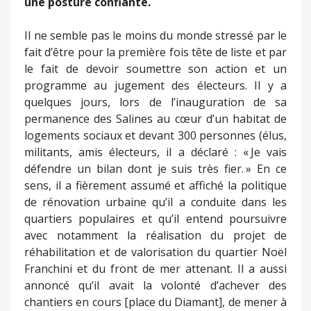
avec notamment la réalisation du projet de
réhabilitation et de valorisation du quartier Noël
Franchini et du front de mer attenant. Il a aussi
annoncé qu’il avait la volonté d’achever des
chantiers en cours [place du Diamant], de mener à
bien d’ambitieux projets structurants partout
dans la ville [écoquartiers du Finosellu et de la
Miséricorde, aménagement de la Citadelle] et
d’inscrire Aiacciu dans des politiques de transition
énergétique, de mobilité douce, de rénovation de
l’habitat ancien, de cohésion territoriale et sociale.
Une bonne part de l’assurance du maire sortant
doit aussi au fait qu’il peut compter sur une droite
et un centre unis autour de lui, dont un député,
ancien ministre et leader national, Laurent
Marcangeli qui a déclaré : « Stéphane Sbraggia est
le maire qu’il faut pour la ville d’Ajaccio » et promis
qu’il fera campagne et figurera sur la liste. Ni les