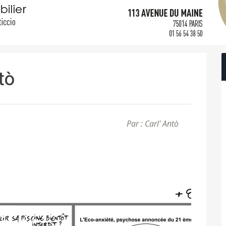
ntò
Par : Carl' Antò