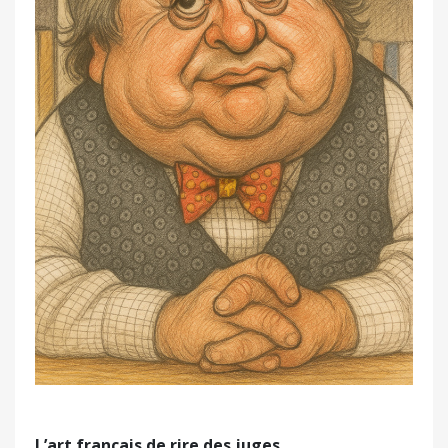
L
’
art fran
ç
ais de rire des juges