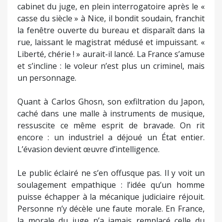
cabinet du juge, en plein interrogatoire après le «
casse du siècle » à Nice, il bondit soudain, franchit
la fenêtre ouverte du bureau et disparaît dans la
rue, laissant le magistrat médusé et impuissant. «
Liberté, chérie ! » aurait-il lancé. La France s’amuse
et s’incline : le voleur n’est plus un criminel, mais
un personnage.
Quant à Carlos Ghosn, son exfiltration du Japon,
caché dans une malle à instruments de musique,
ressuscite ce même esprit de bravade. On rit
encore : un industriel a déjoué un État entier.
L’évasion devient œuvre d’intelligence.
Le public éclairé ne s’en offusque pas. Il y voit un
soulagement empathique : l’idée qu’un homme
puisse échapper à la mécanique judiciaire réjouit.
Personne n’y décèle une faute morale. En France,
la morale du juge n’a jamais remplacé celle du