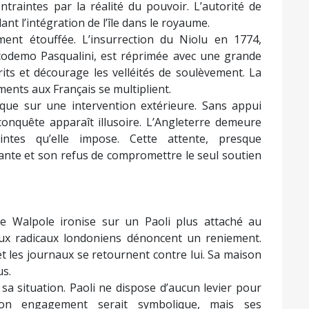
ntraintes par la réalité du pouvoir. L’autorité de
nt l’intégration de l’île dans le royaume.
ment étouffée. L’insurrection du Niolu en 1774,
codemo Pasqualini, est réprimée avec une grande
rits et décourage les velléités de soulèvement. La
ements aux Français se multiplient.
que sur une intervention extérieure. Sans appui
conquête apparaît illusoire. L’Angleterre demeure
ntes qu’elle impose. Cette attente, presque
ante et son refus de compromettre le seul soutien
ce Walpole ironise sur un Paoli plus attaché au
ieux radicaux londoniens dénoncent un reniement.
et les journaux se retournent contre lui. Sa maison
us.
e sa situation. Paoli ne dispose d’aucun levier pour
 Son engagement serait symbolique, mais ses