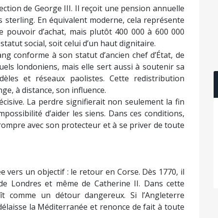
ection de George III. Il reçoit une pension annuelle
 sterling. En équivalent moderne, cela représente
 pouvoir d’achat, mais plutôt 400 000 à 600 000
tatut social, soit celui d’un haut dignitaire.
ng conforme à son statut d’ancien chef d’État, de
tuels londoniens, mais elle sert aussi à soutenir sa
èles et réseaux paolistes. Cette redistribution
nge, à distance, son influence.
isive. La perdre signifierait non seulement la fin
possibilité d’aider les siens. Dans ces conditions,
ompre avec son protecteur et à se priver de toute
 vers un objectif : le retour en Corse. Dès 1770, il
 de Londres et même de Catherine II. Dans cette
aît comme un détour dangereux. Si l’Angleterre
délaisse la Méditerranée et renonce de fait à toute