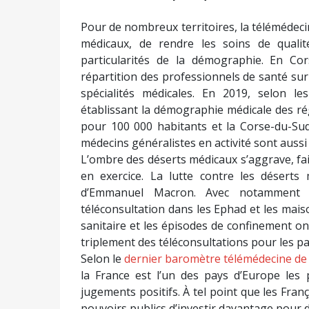
Pour de nombreux territoires, la télémédec
médicaux, de rendre les soins de qualit
particularités de la démographie. En Cor
répartition des professionnels de santé sur 
spécialités médicales. En 2019, selon l
établissant la démographie médicale des ré
pour 100 000 habitants et la Corse-du-Sud
médecins généralistes en activité sont aussi 
L’ombre des déserts médicaux s’aggrave, fais
en exercice. La lutte contre les déser
d’Emmanuel Macron. Avec notamment l’a
téléconsultation dans les Ephad et les maiso
sanitaire et les épisodes de confinement on
triplement des téléconsultations pour les p
Selon le
dernier baromètre télémédecine de
la France est l’un des pays d’Europe les 
jugements positifs. À tel point que les Fra
pouvoirs publics d’investir davantage pour 