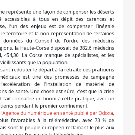
ine représente une façon de compenser les déserts
é accessibles à tous en dépit des carences et
se, l’un des enjeux est de compenser l’inégale
le territoire et la non-représentation de certaines
es données du Conseil de l’ordre des médecins
gions, la Haute-Corse disposait de 382,6 médecins
, 454,30. La Corse manque de spécialistes, et les
vieillissants que la population.
ant redouter le départ à la retraite des praticiens
ts médicaux est une des promesses de campagne
ccélération de l’installation de matériel de
ns de santé. Une chose est sûre, c’est que la crise
t fait connaître un boom à cette pratique, avec un
atients pendant le premier confinement.
 l’Agence du numérique en santé publié par Odoxa
,
plus favorables à la télémédecine, avec 73 % de
nçais sont le peuple européen réclamant le plus aux
développer l’usage de la télémédecine.