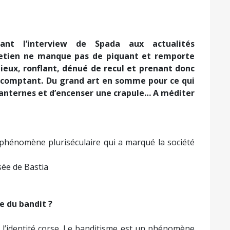
nt l’interview de Spada aux actualités
retien ne manque pas de piquant et remporte
ieux, ronflant, dénué de recul et prenant donc
t comptant. Du grand art en somme pour ce qui
 lanternes et d’encenser une crapule… A méditer
pluriséculaire qui a marqué la société
 de Bastia
e du bandit ?
t à l’identité corse. Le banditisme est un phénomène