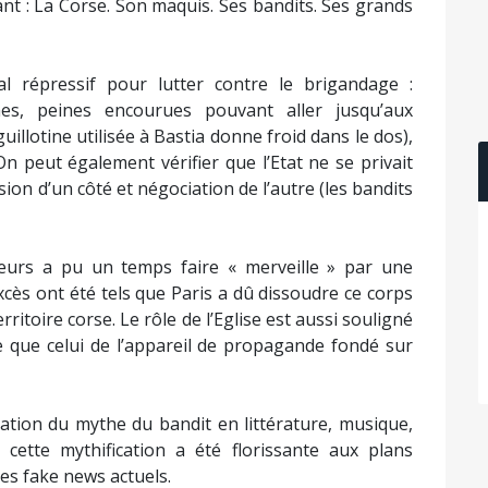
ant : La Corse. Son maquis. Ses bandits. Ses grands
al répressif pour lutter contre le brigandage :
mes, peines encourues pouvant aller jusqu’aux
illotine utilisée à Bastia donne froid dans le dos),
 On peut également vérifier que l’Etat ne se privait
ion d’un côté et négociation de l’autre (les bandits
tigeurs a pu un temps faire « merveille » par une
excès ont été tels que Paris a dû dissoudre ce corps
rritoire corse. Le rôle de l’Eglise est aussi souligné
e que celui de l’appareil de propagande fondé sur
ication du mythe du bandit en littérature, musique,
cette mythification a été florissante aux plans
 les fake news actuels.