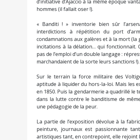
d’initiative d’Ajaccio à la même époque vant
hommes (il fallait oser !).
« Banditi ! » inventorie bien sûr l’arsen
interdictions à répétition du port d’ar
condamnations aux galères et à la mort (la gu
incitations à la délation… qui fonctionnait.
pas de l’emploi d’un double langage : répress
marchandaient de la sorte leurs sanctions !).
Sur le terrain la force militaire des Vol
aptitude à liquider du hors-la-loi. Mais les 
en 1850. Puis la gendarmerie a quadrillé le te
dans la lutte contre le banditisme de mêm
une pédagogie de la peur.
La partie de l’exposition dévolue à la fabr
peinture, journaux est passionnante tant 
artistiques tant, en contrepoint, elle rejoint